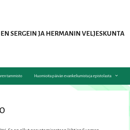
IEN SERGEIN JA HERMANIN VELJESKUNTA
en tammisto
Huomioita päivän evankeliumista ja epistolasta
to