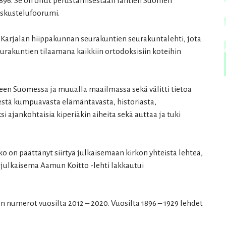
896. Se on ollut perustamisestaan lähtien Suomen
eskustelufoorumi.
 Karjalan hiippakunnan seurakuntien seurakuntalehti, jota
seurakuntien tilaamana kaikkiin ortodoksisiin koteihin
een Suomessa ja muualla maailmassa sekä välitti tietoa
estä kumpuavasta elämäntavasta, historiasta,
si ajankohtaisia kiperiäkin aiheita sekä auttaa ja tuki
 on päättänyt siirtyä julkaisemaan kirkon yhteistä lehteä,
 julkaisema Aamun Koitto -lehti lakkautui
n numerot vuosilta 2012 – 2020. Vuosilta 1896 – 1929 lehdet