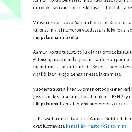
Aamun Koitto perustettiin Sortavalassa vuonna 1
ortodoksisen väestön merkittävä tietolähde ja k
Vuosina 2012 – 2020 Aamun Koitto oli Kuopion ja
julkaistiin viisi numeroa vuodessa ja joka levisi 
hiippakunnan alueella.
Aamun Koitto tutustutti lukijansa ortodoksisuut
yhteisen, maailmanlaajuisen idän kirkon perinte
tapahtumista ja kulttuurista. Se nosti pohdittavik
sisällöllään lukijoidensa arjessa jaksamista.
Vuodesta 2021 alkaen Suomen ortodoksinen kirkko
jossa kaikki seurakunnat ovat mukana. PSHV ry:n
hiippakunnallisena lehtenä numeroon 5/2020.
Tällä sivulla on arkistoituna Aamun Koitto -lehde
ovat luettavissa
Kansalliskirjaston digitoimina
.