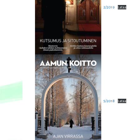
2/2019
Lataa
5/2018
Lataa