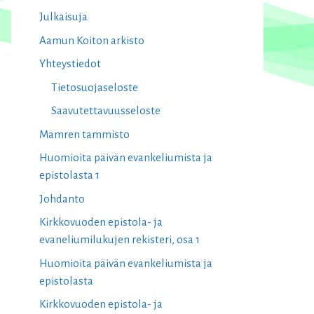
Julkaisuja
Aamun Koiton arkisto
Yhteystiedot
Tietosuojaseloste
Saavutettavuusseloste
Mamren tammisto
Huomioita päivän evankeliumista ja
epistolasta 1
Johdanto
Kirkkovuoden epistola- ja
evaneliumilukujen rekisteri, osa 1
Huomioita päivän evankeliumista ja
epistolasta
Kirkkovuoden epistola- ja